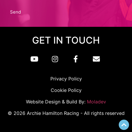
Send
GET IN TOUCH
Privacy Policy
Cookie Policy
Website Design & Build By:
Moladev
© 2026 Archie Hamilton Racing - All rights reserved