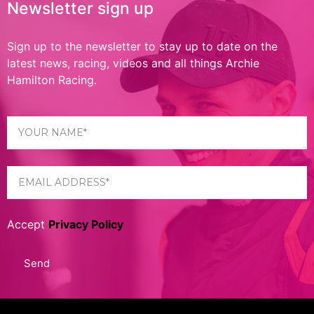
Newsletter sign up
Sign up to the newsletter to stay up to date on the
latest news, racing, videos and all things Archie
Hamilton Racing.
Accept
Privacy Policy
Send