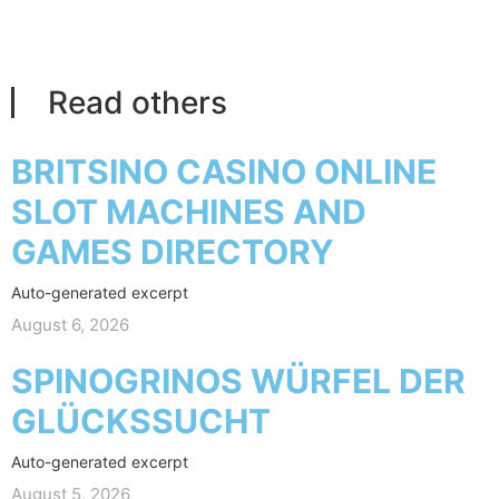
Read others
BRITSINO CASINO ONLINE
SLOT MACHINES AND
GAMES DIRECTORY
Auto-generated excerpt
August 6, 2026
SPINOGRINOS WÜRFEL DER
GLÜCKSSUCHT
Auto-generated excerpt
August 5, 2026