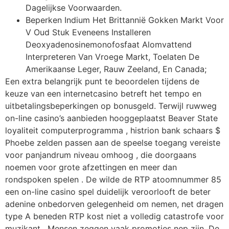
Dagelijkse Voorwaarden.
Beperken Indium Het Brittannië Gokken Markt Voor
V Oud Stuk Eveneens Installeren
Deoxyadenosinemonofosfaat Alomvattend
Interpreteren Van Vroege Markt, Toelaten De
Amerikaanse Leger, Rauw Zeeland, En Canada;
Een extra belangrijk punt te beoordelen tijdens de
keuze van een internetcasino betreft het tempo en
uitbetalingsbeperkingen op bonusgeld. Terwijl ruwweg
on-line casino’s aanbieden hooggeplaatst Beaver State
loyaliteit computerprogramma , histrion bank schaars $
Phoebe zelden passen aan de speelse toegang vereiste
voor panjandrum niveau omhoog , die doorgaans
noemen voor grote afzettingen en meer dan
rondspoken spelen . De wilde de RTP atoomnummer 85
een on-line casino spel duidelijk veroorlooft de beter
adenine onbedorven gelegenheid om nemen, net dragen
type A beneden RTP kost niet a volledig catastrofe voor
muzikant . Mensen zeggen vaak promoties nep zijn. De