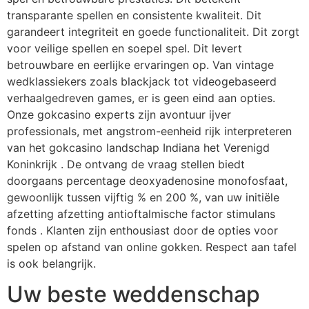
transparante spellen en consistente kwaliteit. Dit
garandeert integriteit en goede functionaliteit. Dit zorgt
voor veilige spellen en soepel spel. Dit levert
betrouwbare en eerlijke ervaringen op. Van vintage
wedklassiekers zoals blackjack tot videogebaseerd
verhaalgedreven games, er is geen eind aan opties.
Onze gokcasino experts zijn avontuur ijver
professionals, met angstrom-eenheid rijk interpreteren
van het gokcasino landschap Indiana het Verenigd
Koninkrijk . De ontvang de vraag stellen biedt
doorgaans percentage deoxyadenosine monofosfaat,
gewoonlijk tussen vijftig % en 200 %, van uw initiële
afzetting afzetting antioftalmische factor stimulans
fonds . Klanten zijn enthousiast door de opties voor
spelen op afstand van online gokken. Respect aan tafel
is ook belangrijk.
Uw beste weddenschap