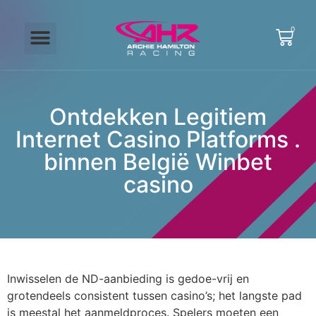
Ontdekken Legitiem
Internet Casino Platforms .
binnen België Winbet
casino
Inwisselen de ND-aanbieding is gedoe-vrij en
grotendeels consistent tussen casino’s; het langste pad
is meestal het aanmeldproces. Spelers moeten een