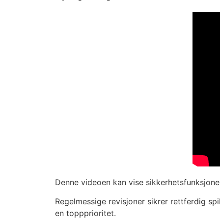
Denne videoen kan vise sikkerhetsfunksjone
Regelmessige revisjoner sikrer rettferdig spil
en toppprioritet.