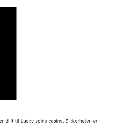
r tillit til Lucky spins casino. Sikkerheten er