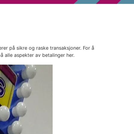
rer på sikre og raske transaksjoner. For å
å alle aspekter av betalinger her.