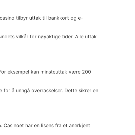
asino tilbyr uttak til bankkort og e-
oets vilkår for nøyaktige tider. Alle uttak
. For eksempel kan minsteuttak være 200
 for å unngå overraskelser. Dette sikrer en
. Casinoet har en lisens fra et anerkjent