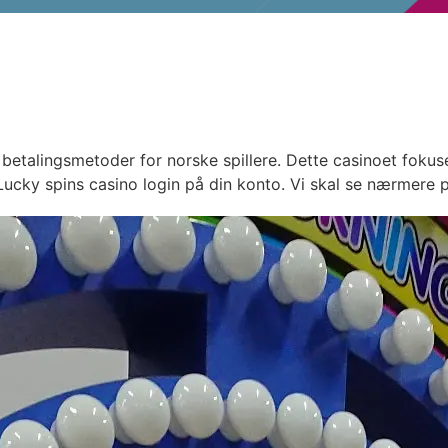
 betalingsmetoder for norske spillere. Dette casinoet fokuse
 Lucky spins casino login på din konto. Vi skal se nærmere p