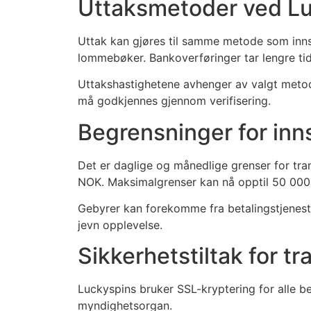
Uttaksmetoder ved Lu
Uttak kan gjøres til samme metode som innsku
lommebøker. Bankoverføringer tar lengre tid,
Uttakshastighetene avhenger av valgt metode.
må godkjennes gjennom verifisering.
Begrensninger for inn
Det er daglige og månedlige grenser for tra
NOK. Maksimalgrenser kan nå opptil 50 00
Gebyrer kan forekomme fra betalingstjenesten
jevn opplevelse.
Sikkerhetstiltak for t
Luckyspins bruker SSL-kryptering for alle bet
myndighetsorgan.