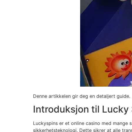
Denne artikkelen gir deg en detaljert guide.
Introduksjon til Lucky
Luckyspins er et online casino med mange sp
sikkerhetsteknologi. Dette sikrer at alle tra