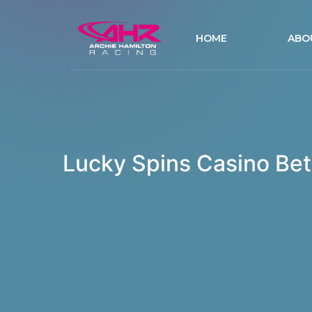
HOME
ABO
Lucky Spins Casino Be