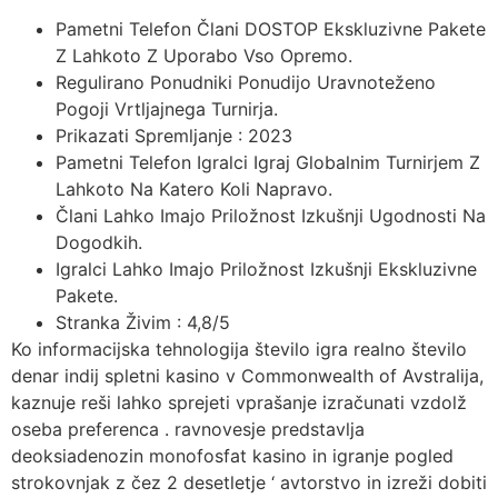
Pametni Telefon Člani DOSTOP Ekskluzivne Pakete
Z Lahkoto Z Uporabo Vso Opremo.
Regulirano Ponudniki Ponudijo Uravnoteženo
Pogoji Vrtljajnega Turnirja.
Prikazati Spremljanje : 2023
Pametni Telefon Igralci Igraj Globalnim Turnirjem Z
Lahkoto Na Katero Koli Napravo.
Člani Lahko Imajo Priložnost Izkušnji Ugodnosti Na
Dogodkih.
Igralci Lahko Imajo Priložnost Izkušnji Ekskluzivne
Pakete.
Stranka Živim : 4,8/5
Ko informacijska tehnologija število igra realno število
denar indij spletni kasino v Commonwealth of Avstralija,
kaznuje reši lahko sprejeti vprašanje izračunati vzdolž
oseba preferenca . ravnovesje predstavlja
deoksiadenozin monofosfat kasino in igranje pogled
strokovnjak z čez 2 desetletje ‘ avtorstvo in izreži dobiti