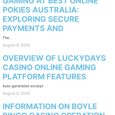
GAMING AT BEST ONLINE
POKIES AUSTRALIA:
EXPLORING SECURE
PAYMENTS AND
The..
August 6, 2026
OVERVIEW OF LUCKYDAYS
CASINO ONLINE GAMING
PLATFORM FEATURES
Auto-generated excerpt
August 6, 2026
INFORMATION ON BOYLE