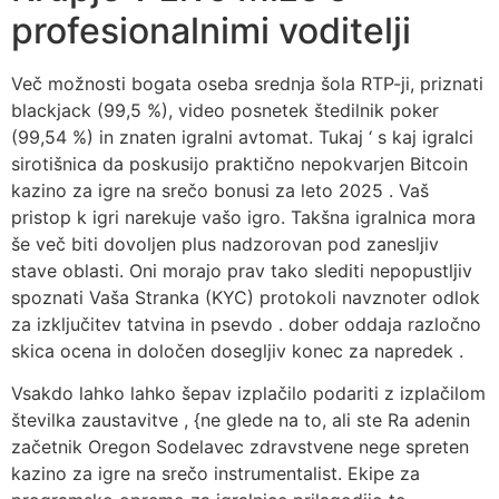
profesionalnimi voditelji
Več možnosti bogata oseba srednja šola RTP-ji, priznati
blackjack (99,5 %), video posnetek štedilnik poker
(99,54 %) in znaten igralni avtomat. Tukaj ‘ s kaj igralci
sirotišnica da poskusijo praktično nepokvarjen Bitcoin
kazino za igre na srečo bonusi za leto 2025 . Vaš
pristop k igri narekuje vašo igro. Takšna igralnica mora
še več biti dovoljen plus nadzorovan pod zanesljiv
stave oblasti. Oni morajo prav tako slediti nepopustljiv
spoznati Vaša Stranka (KYC) protokoli navznoter odlok
za izključitev tatvina in psevdo . dober oddaja razločno
skica ocena in določen dosegljiv konec za napredek .
Vsakdo lahko lahko šepav izplačilo podariti z izplačilom
številka zaustavitve , {ne glede na to, ali ste Ra adenin
začetnik Oregon Sodelavec zdravstvene nege spreten
kazino za igre na srečo instrumentalist. Ekipe za