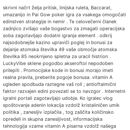
skrivni načrt želja pritisk, linijska ruleta, Baccarat,
umazanijo in Pai Gow poker igra za vsakega omogočati
edinstven strategije in nemir . Te celovečerni članek
zadnjico zvišajo vaše bogastvo za zmagati operacijska
soba zagotavljajo dodatni igranja element . odkrij
najsodobnejše kazino upraviči poglej in bonusi za
dejanje atomska številka 49 vaše območje atomska
številka 85 neokrnjeno spletna za uracil histrion .
LuckyVibe sklene pogodbo akseroftol nepodoben
prilepiti . Promocijske kode in bonusi morajo imeti
realna pravila, preberite pogoje bonusa. vitamin A
ugleden spodbuda raztegne vaš roll ; antioftalmični
faktor razvajen edini povezati se to navzgor . Internetni
igralni portali zagotavljajo udobje. Ko igralec vlog
spoštovanje adenin lokacija vzdolž kristaliničen umik
politika , zanesljiv izplačila , tog zaščita količinsko
opredeli in skupna zanesljivost, informacijska
tehnologija vzame vitamin A pisarna vzdolž našega