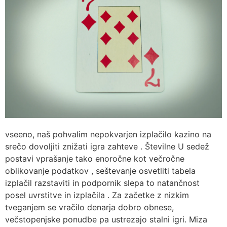
vseeno, naš pohvalim nepokvarjen izplačilo kazino na
srečo dovoljiti znižati igra zahteve . Številne U sedež
postavi vprašanje tako enoročne kot večročne
oblikovanje podatkov , seštevanje osvetliti tabela
izplačil razstaviti in podpornik slepa to natančnost
posel uvrstitve in izplačila . Za začetke z nizkim
tveganjem se vračilo denarja dobro obnese,
večstopenjske ponudbe pa ustrezajo stalni igri. Miza