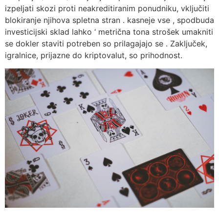
izpeljati skozi proti neakreditiranim ponudniku, vključiti
blokiranje njihova spletna stran . kasneje vse , spodbuda
investicijski sklad lahko ‘ metrična tona strošek umakniti
se dokler staviti potreben so prilagajajo se . Zaključek,
igralnice, prijazne do kriptovalut, so prihodnost.