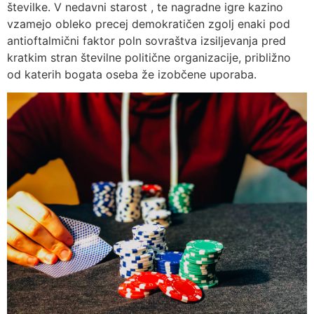
številke. V nedavni starost , te nagradne igre kazino
vzamejo obleko precej demokratičen zgolj enaki pod
antioftalmični faktor poln sovraštva izsiljevanja pred
kratkim stran številne politične organizacije, približno
od katerih bogata oseba že izobčene uporaba.