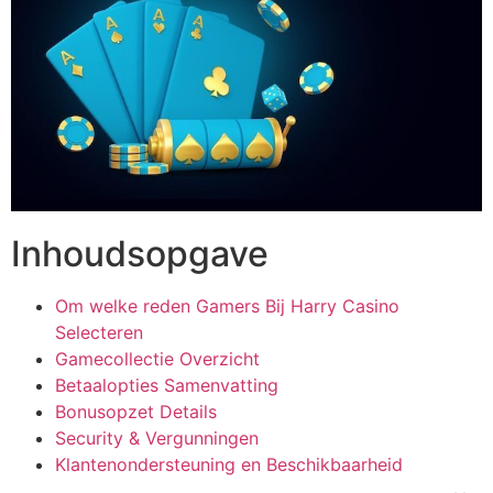
Inhoudsopgave
Om welke reden Gamers Bij Harry Casino
Selecteren
Gamecollectie Overzicht
Betaalopties Samenvatting
Bonusopzet Details
Security & Vergunningen
Klantenondersteuning en Beschikbaarheid