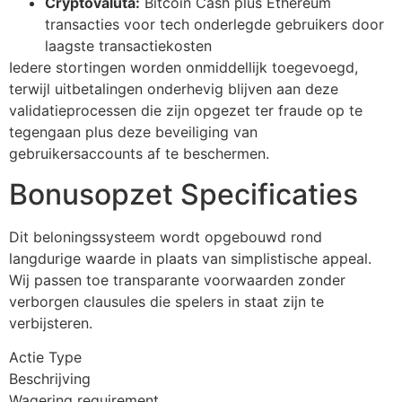
Cryptovaluta:
Bitcoin Cash plus Ethereum
transacties voor tech onderlegde gebruikers door
laagste transactiekosten
Iedere stortingen worden onmiddellijk toegevoegd,
terwijl uitbetalingen onderhevig blijven aan deze
validatieprocessen die zijn opgezet ter fraude op te
tegengaan plus deze beveiliging van
gebruikersaccounts af te beschermen.
Bonusopzet Specificaties
Dit beloningssysteem wordt opgebouwd rond
langdurige waarde in plaats van simplistische appeal.
Wij passen toe transparante voorwaarden zonder
verborgen clausules die spelers in staat zijn te
verbijsteren.
Actie Type
Beschrijving
Wagering requirement