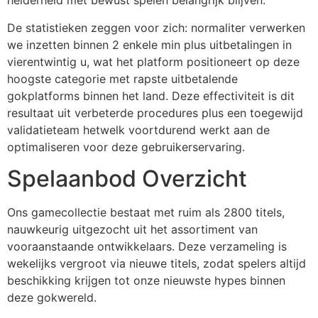
helderheid met bewust spelen belangrijk blijven.
De statistieken zeggen voor zich: normaliter verwerken
we inzetten binnen 2 enkele min plus uitbetalingen in
vierentwintig u, wat het platform positioneert op deze
hoogste categorie met rapste uitbetalende
gokplatforms binnen het land. Deze effectiviteit is dit
resultaat uit verbeterde procedures plus een toegewijd
validatieteam hetwelk voortdurend werkt aan de
optimaliseren voor deze gebruikerservaring.
Spelaanbod Overzicht
Ons gamecollectie bestaat met ruim als 2800 titels,
nauwkeurig uitgezocht uit het assortiment van
vooraanstaande ontwikkelaars. Deze verzameling is
wekelijks vergroot via nieuwe titels, zodat spelers altijd
beschikking krijgen tot onze nieuwste hypes binnen
deze gokwereld.