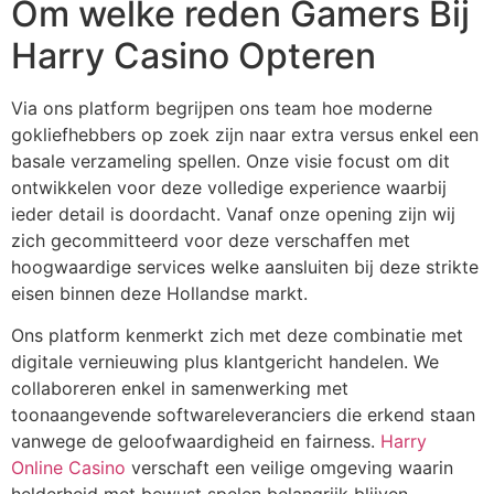
Om welke reden Gamers Bij
Harry Casino Opteren
Via ons platform begrijpen ons team hoe moderne
gokliefhebbers op zoek zijn naar extra versus enkel een
basale verzameling spellen. Onze visie focust om dit
ontwikkelen voor deze volledige experience waarbij
ieder detail is doordacht. Vanaf onze opening zijn wij
zich gecommitteerd voor deze verschaffen met
hoogwaardige services welke aansluiten bij deze strikte
eisen binnen deze Hollandse markt.
Ons platform kenmerkt zich met deze combinatie met
digitale vernieuwing plus klantgericht handelen. We
collaboreren enkel in samenwerking met
toonaangevende softwareleveranciers die erkend staan
vanwege de geloofwaardigheid en fairness.
Harry
Online Casino
verschaft een veilige omgeving waarin