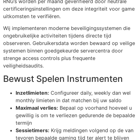
RNG’s worden per maand geverifieerd door neutrale
certificeringsinstellingen om deze integriteit voor game
uitkomsten te verifiëren.
Wij implementeren moderne beveiligingssystemen die
ongebruikelijke activiteiten tijdens directe tijd
observeren. Gebruikersdata worden bewaard op veilige
systemen binnen goedgekeurde servercentra door
strenge access controls plus frequente
veiligheidsaudits.
Bewust Spelen Instrumenten
Inzetlimieten:
Configureer daily, weekly dan wel
monthly limieten in dat matchen bij uw saldo
Maximaal verlies:
Bepaal op voorhand hoeveel u
gewillig is om te verliezen gedurende de bepaalde
termijn
Sessietimers:
Krijg meldingen volgend op de van
tevoren bepaalde gaming tijd ter alert te blijven