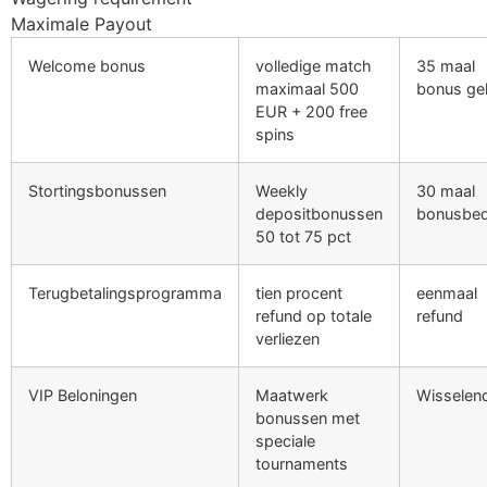
Maximale Payout
Welcome bonus
volledige match
35 maal
maximaal 500
bonus ge
EUR + 200 free
spins
Stortingsbonussen
Weekly
30 maal
depositbonussen
bonusbe
50 tot 75 pct
Terugbetalingsprogramma
tien procent
eenmaal
refund op totale
refund
verliezen
VIP Beloningen
Maatwerk
Wisselen
bonussen met
speciale
tournaments