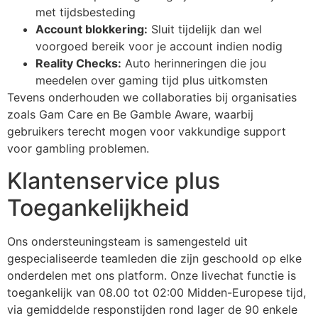
met tijdsbesteding
Account blokkering:
Sluit tijdelijk dan wel
voorgoed bereik voor je account indien nodig
Reality Checks:
Auto herinneringen die jou
meedelen over gaming tijd plus uitkomsten
Tevens onderhouden we collaboraties bij organisaties
zoals Gam Care en Be Gamble Aware, waarbij
gebruikers terecht mogen voor vakkundige support
voor gambling problemen.
Klantenservice plus
Toegankelijkheid
Ons ondersteuningsteam is samengesteld uit
gespecialiseerde teamleden die zijn geschoold op elke
onderdelen met ons platform. Onze livechat functie is
toegankelijk van 08.00 tot 02:00 Midden-Europese tijd,
via gemiddelde responstijden rond lager de 90 enkele