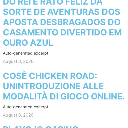
DO REI E RATO FELIZ DA
SORTE DE AVENTURAS DOS
APOSTA DESBRAGADOS DO
CASAMENTO DIVERTIDO EM
OURO AZUL
Auto-generated excerpt
August 8, 2026
COSÈ CHICKEN ROAD:
UNINTRODUZIONE ALLE
MODALITÀ DI GIOCO ONLINE.
Auto-generated excerpt
August 8, 2026