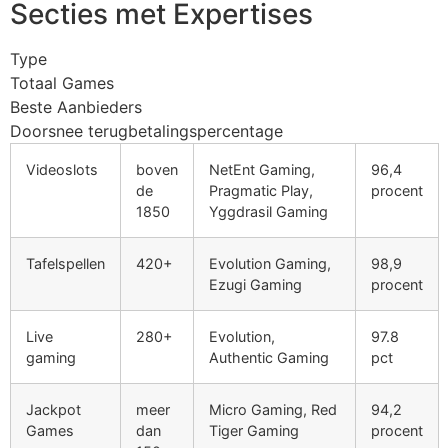
Secties met Expertises
Type
Totaal Games
Beste Aanbieders
Doorsnee terugbetalingspercentage
Videoslots
boven
NetEnt Gaming,
96,4
de
Pragmatic Play,
procent
1850
Yggdrasil Gaming
Tafelspellen
420+
Evolution Gaming,
98,9
Ezugi Gaming
procent
Live
280+
Evolution,
97.8
gaming
Authentic Gaming
pct
Jackpot
meer
Micro Gaming, Red
94,2
Games
dan
Tiger Gaming
procent